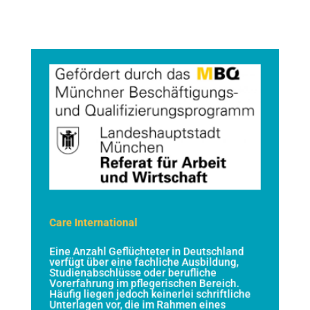
Care International
Care International
Eine Anzahl Geflüchteter in Deutschland
verfügt über eine fachliche Ausbildung,
Das Projekt wird daher ein Verfahren für die
Studienabschlüsse oder berufliche
Kompetenzfeststellung in diesem
beruflichen Bereich entwickeln und
Vorerfahrung im pflegerischen Bereich.
Richtlinien zur praktischen Umsetzung
Häufig liegen jedoch keinerlei schriftliche
vorbereiten. Fester Praxispartner ist der
Unterlagen vor, die im Rahmen eines
kommunale Altenheimträger Münchenstift